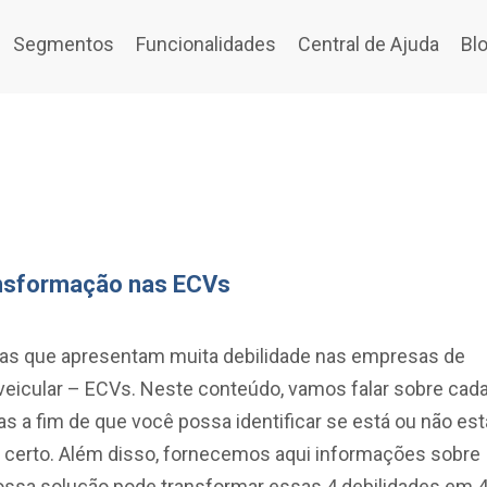
Segmentos
Funcionalidades
Central de Ajuda
Bl
ansformação nas ECVs
eas que apresentam muita debilidade nas empresas de
 veicular – ECVs. Neste conteúdo, vamos falar sobre cad
s a fim de que você possa identificar se está ou não est
 certo. Além disso, fornecemos aqui informações sobre
ssa solução pode transformar essas 4 debilidades em 