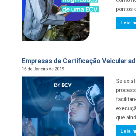
pontos d
Leia m
Empresas de Certificação Veicular a
16 de Janeiro de 2019
Se exis
process
facilit
execuçã
que ain
Leia m