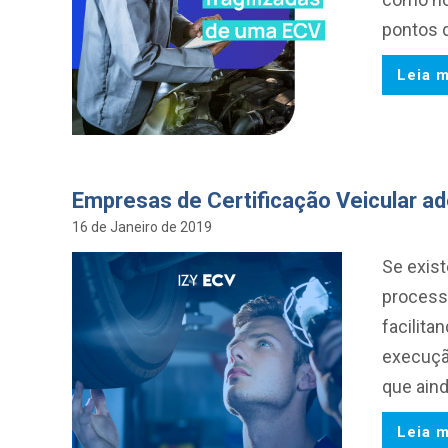
pontos d
Leia m
Empresas de Certificação Veicular a
16 de Janeiro de 2019
Se exis
process
facilit
execuçã
que ain
Leia m