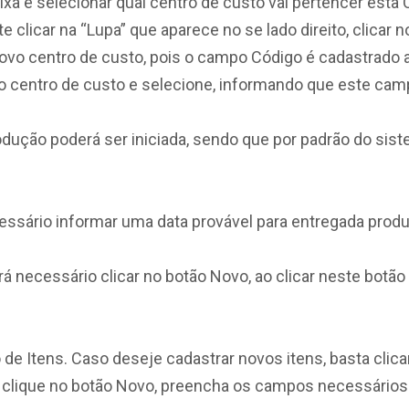
aixa e selecionar qual centro de custo vai pertencer est
clicar na “Lupa” que aparece no se lado direito, clicar 
ovo centro de custo, pois o campo Código é cadastrado
vo centro de custo e selecione, informando que este camp
dução poderá ser iniciada, sendo que por padrão do siste
ssário informar uma data provável para entregada prod
rá necessário clicar no botão Novo, ao clicar neste botão 
de Itens. Caso deseje cadastrar novos itens, basta clicar
, clique no botão Novo, preencha os campos necessários 