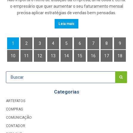
o empresário que quer aumentar o seu faturamento mensal
precisa aplicar estratégias de vendas bem pensadas.
Leia mais
1
2
3
4
5
6
7
8
9
10
11
12
13
14
15
16
17
18
Categorias
ARTEFATOS
COMPRAS
COMUNICAÇÃO
CONTADOR